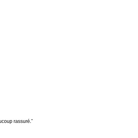
ucoup rassuré.
"